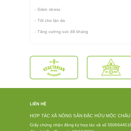
- Giảm stress
- Tốt cho làn da
- Tăng cường sức đề kháng
LIÊN HỆ
HỢP TÁC XÃ NÔNG SẢN ĐẶC HỮU MỘC CHÂU
Giấy chứng nhận đăng ký hợp tác xã số 550064451