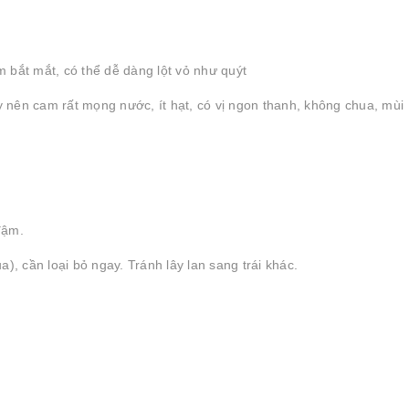
ắt mắt, có thể dễ dàng lột vỏ như quýt
ày nên cam rất mọng nước, ít hạt, có vị ngon thanh, không chua, mùi
đậm.
), cần loại bỏ ngay. Tránh lây lan sang trái khác.