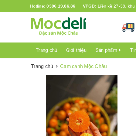
Hotline:
0386.19.86.86
VPGD:
Liền kề 27-38, khu
Trang chủ
Giới thiệu
Sản phẩm
Ti
Trang chủ
Cam canh Mộc Châu