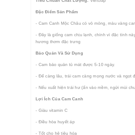
Tiêu Chuẩn Chất Lượng:
VietGap
Đặc Điểm Sản Phẩm
- Cam Canh Mộc Châu có vỏ mỏng, màu vàng cam b
- Đây là giống cam chịu lạnh, chính vì đặc tính n
hương thơm đặc trưng
Bảo Quản Và Sử Dụng
- Cam bảo quản tủ mát được 5-10 ngày.
- Để càng lâu, trái cam càng mọng nước và ngọt 
- Nếu xuất hiện trái hư (ấn vào mềm, ngửi mùi chua
Lợi Ích Của Cam Canh
- Giàu vitamin C
- Điều hòa huyết áp
- Tốt cho hệ tiêu hóa