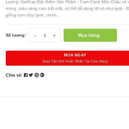
Lượng: VietGap Đặc Điểm Sản Phẩm - Cam Canh Mộc Châu có 
mỏng, màu vàng cam bắt mắt, có thể dễ dàng lột vỏ như quýt - Đ
giống cam chịu lạnh, chính...
-
+
Mua hàng
Số lượng:
MUA NGAY
Giao Tận Nơi Hoặc Nhận Tại Cửa Hàng
Chia sẻ: