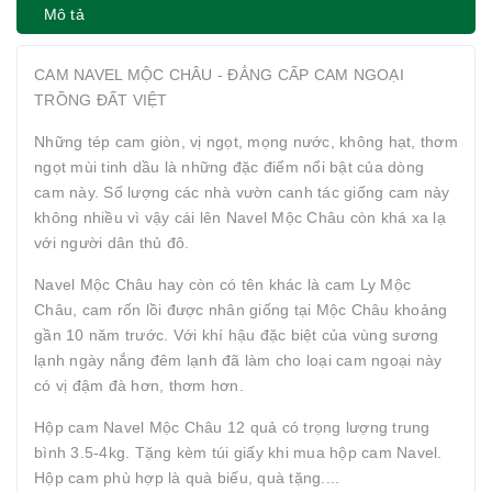
Mô tả
CAM NAVEL MỘC CHÂU - ĐẲNG CẤP CAM NGOẠI
TRỒNG ĐẤT VIỆT
Những tép cam giòn, vị ngọt, mọng nước, không hạt, thơm
ngọt mùi tinh dầu là những đặc điểm nổi bật của dòng
cam này. Số lượng các nhà vườn canh tác giống cam này
không nhiều vì vậy cái lên Navel Mộc Châu còn khá xa lạ
với người dân thủ đô.
Navel Mộc Châu hay còn có tên khác là cam Ly Mộc
Châu, cam rốn lồi được nhân giống tại Mộc Châu khoảng
gần 10 năm trước. Với khí hậu đặc biệt của vùng sương
lạnh ngày nắng đêm lạnh đã làm cho loại cam ngoại này
có vị đậm đà hơn, thơm hơn.
Hộp cam Navel Mộc Châu 12 quả có trọng lượng trung
bình 3.5-4kg. Tặng kèm túi giấy khi mua hộp cam Navel.
Hộp cam phù hợp là quà biếu, quà tặng....