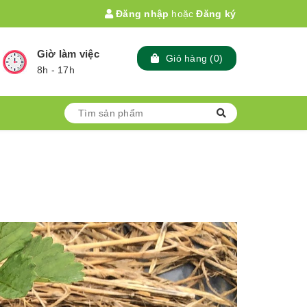
Đăng nhập
hoặc
Đăng ký
Giờ làm việc
Giỏ hàng
(
0
)
8h - 17h