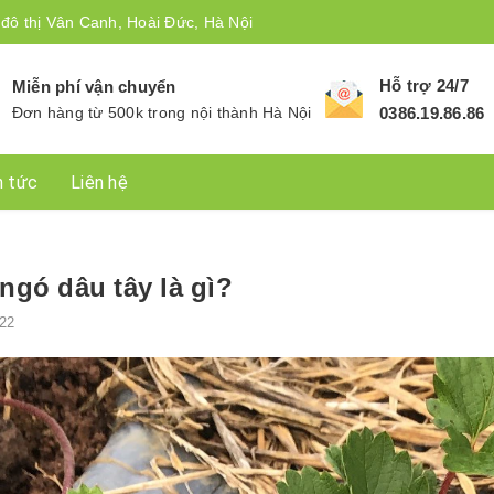
 đô thị Vân Canh, Hoài Đức, Hà Nội
Hỗ trợ 24/7
Miễn phí vận chuyển
Đơn hàng từ 500k trong nội thành Hà Nội
0386.19.86.86
n tức
Liên hệ
ngó dâu tây là gì?
22