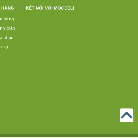
 HÀNG
KẾT NỐI VỚI MOCDELI
a hàng
nh toán
o nhận
h vụ