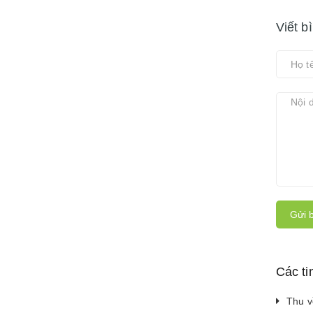
Viết b
Gửi b
Các ti
Thu v