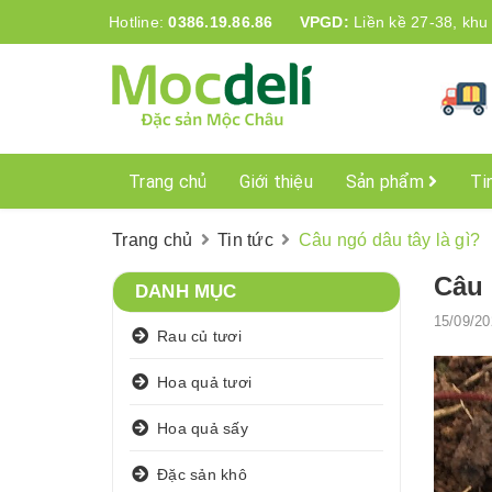
Hotline:
0386.19.86.86
VPGD:
Liền kề 27-38, khu
Trang chủ
Giới thiệu
Sản phẩm
Ti
Trang chủ
Tin tức
Câu ngó dâu tây là gì?
Câu 
DANH MỤC
15/09/20
Rau củ tươi
Hoa quả tươi
Hoa quả sấy
Đặc sản khô