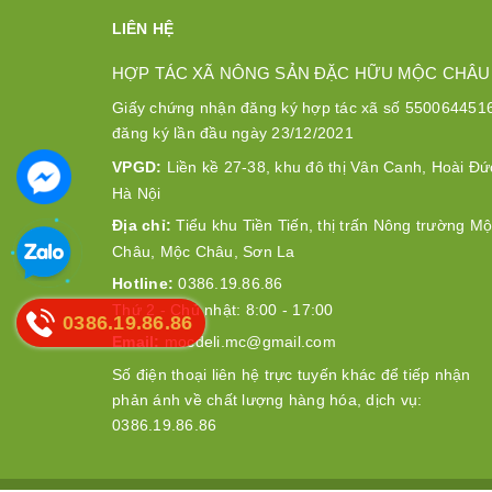
LIÊN HỆ
HỢP TÁC XÃ NÔNG SẢN ĐẶC HỮU MỘC CHÂU
Giấy chứng nhận đăng ký hợp tác xã số 550064451
đăng ký lần đầu ngày 23/12/2021
VPGD:
Liền kề 27-38, khu đô thị Vân Canh, Hoài Đứ
Hà Nội
Địa chỉ:
Tiểu khu Tiền Tiến, thị trấn Nông trường M
Châu, Mộc Châu, Sơn La
Hotline:
0386.19.86.86
Thứ 2 - Chủ nhật: 8:00 - 17:00
0386.19.86.86
Email:
mocdeli.mc@gmail.com
Số điện thoại liên hệ trực tuyến khác để tiếp nhận
phản ánh về chất lượng hàng hóa, dịch vụ:
0386.19.86.86