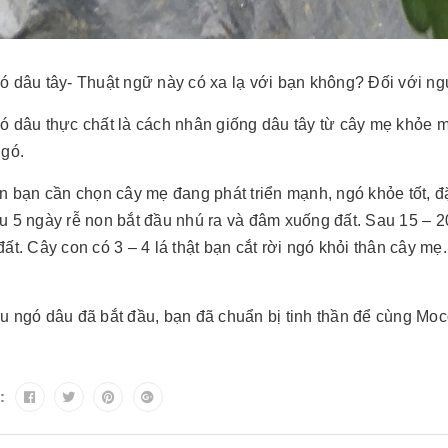
 dâu tây- Thuật ngữ này có xa lạ với bạn không? Đối với ngư
ó dâu thực chất là cách nhân giống dâu tây từ cây mẹ khỏe m
ngó.
n bạn cần chọn cây mẹ đang phát triển mạnh, ngó khỏe tốt, đ
u 5 ngày rễ non bắt đầu nhú ra và đâm xuống đất. Sau 15 –
ất. Cây con có 3 – 4 lá thật bạn cắt rời ngó khỏi thân cây mẹ
u ngó dâu đã bắt đầu, bạn đã chuẩn bị tinh thần để cùng Moc
: