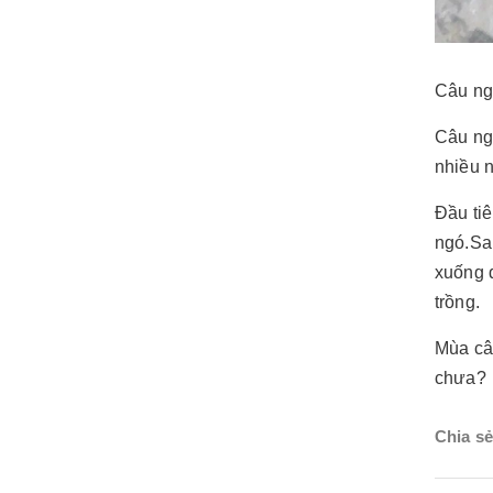
Câu ngó
Câu ng
nhiều 
Đầu tiê
ngó.Sa
xuống đ
trồng.
Mùa câ
chưa?
Chia sẻ