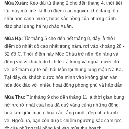
Mùa Xuân:
Kéo dài từ tháng 2 cho đến tháng 4, thời tiết
lúc này mát mẻ, là thời điểm cao nguyên chè đang lên
chồi non xanh mướt, hoặc sắc hồng của những cánh
đào phai đang hé nụ chào Xuân.
Mùa Hạ:
Từ tháng 5 cho đến hết tháng 8, đây là thời
điểm có nhiệt độ cao nhất trong năm, rơi vào khoảng 28 -
32 độ C. Thời điểm này Mộc Châu trở nên rộn ràng và
đông vui vì khách du lịch từ cả trong và ngoài nước đổ
về, để tham dự lễ hội hái Mận tại thung lũng mận Nà Ka.
Tại đây, du khách được hòa mình vào không gian văn
hóa độc đáo với nhiều hoạt động phong phú và hấp dẫn.
Mùa Thu:
Từ tháng 9 cho đến tháng 11 là thời gian bung
nở rực rỡ nhất của hoa dã quỳ vàng cùng những đồng
hoa tam giác mạch, hoa cải trắng muốt, đẹp như tranh
vẽ. Ngoài ra, bạn còn được chiêm ngưỡng sắc cam rực
rỡ của những trái hồng khi vào mùa thu hoạch.